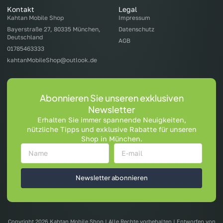
Kontakt
Legal
Kahtan Mobile Shop
Impressum
Bayerstraße 27, 80335 München,
Datenschutz
Deutschland
AGB
01785463333
kahtanMobileShop@outlook.de
Abonnieren Sie unseren exklusiven
Newsletter
Erhalten Sie immer spannende Neuigkeiten,
nützliche Tipps und exklusive Rabatte für unseren
Shop in München.
Newsletter abonnieren
Copyright 2026 Kahtan Mobile Shop | Alle Rechte vorbehalten | Entworfen von