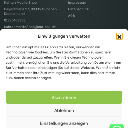
Kahtan Mobile Shop
Impressum
Bayerstraße 27, 80335 München,
Datenschutz
Deutschland
AGB
01785463333
kahtanMobileShop@outlook.de
Einwilligungen verwalten
Um Ihnen ein optimales Erlebnis zu bieten, verwenden wir
Abonnieren Sie unseren exklusiven
Technologien wie Cookies, um Geräteinformationen zu speichern
Newsletter
und/oder darauf zuzugreifen. Wenn Sie diesen Technologien
Erhalten Sie immer spannende Neuigkeiten,
zustimmen, ermöglichen Sie uns die Verarbeitung von Daten wie Ihrem
nützliche Tipps und exklusive Rabatte für unseren
Surfverhalten oder eindeutigen IDs auf dieser Website. Wenn Sie nicht
Shop in München.
zustimmen oder Ihre Zustimmung widerrufen, kann dies bestimmte
Funktionen beeinträchtigen.
Newsletter abonnieren
Akzeptieren
Ablehnen
Copyright 2026 Kahtan Mobile Shop | Alle Rechte vorbehalten | Entworfen von
Einstellungen anzeigen
Metanow.